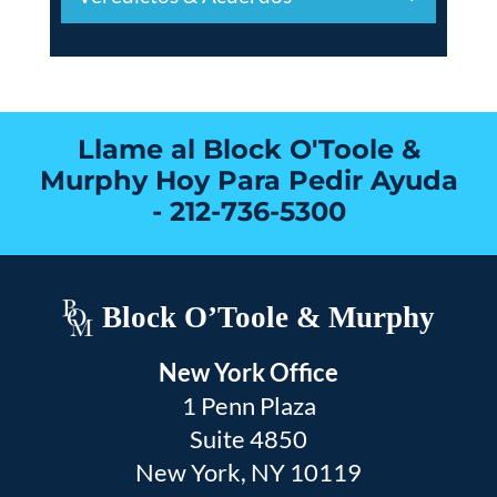
Llame al Block O'Toole &
Murphy Hoy Para Pedir Ayuda
-
212-736-5300
Block O’Toole & Murphy
New York Office
1 Penn Plaza
Suite 4850
New York, NY 10119