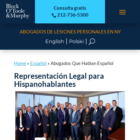
Consulta gratis
212-736-5300

ABOGADOS DE LESIONES PERSONALES EN NY
|
|
U
English
Polski
Home
»
Español
»
Abogados Que Hablan Español
Representación Legal para
Hispanohablantes